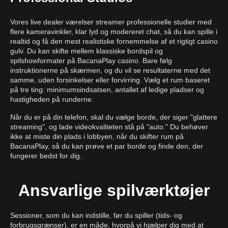
Vores live dealer værelser streamer professionelle studier med
flere kameravinkler, klar lyd og modereret chat, så du kan spille i
realtid og få den mest realistiske fornemmelse af et rigtigt casino
gulv. Du kan skifte mellem klassiske bordspil og
spilshowformater på BacanaPlay casino. Bare følg
instruktionerne på skærmen, og du vil se resultaterne med det
samme, uden forsinkelser eller forvirring. Vælg et rum baseret
på tre ting: minimumsindsatsen, antallet af ledige pladser og
hastigheden på runderne.
Når du er på din telefon, skal du vælge borde, der siger "glattere
streaming", og lade videokvaliteten stå på "auto." Du behøver
ikke at miste din plads i lobbyen, når du skifter rum på
BacanaPlay, så du kan prøve et par borde og finde den, der
fungerer bedst for dig.
Ansvarlige spilværktøjer
Sessioner, som du kan indstille, før du spiller (tids- og
forbrugsgrænser), er en måde, hvorpå vi hjælper dig med at