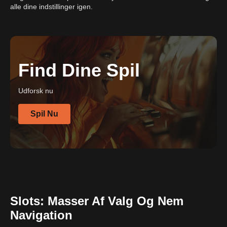
alle dine indstillinger igen.
Find Dine Spil
Udforsk nu
Spil Nu
Slots: Masser Af Valg Og Nem
Navigation