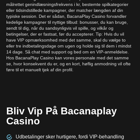
målrettet genindlæsningsfrekvens i kr, bestemte spilkategorier
eller tidsindstillede kampagner, der matcher længden af din
typiske session. Det er sådan, BacanaPlay Casino forvandler
kedelige kampagner til nyttige tilbud: bonusser, du kan bruge,
sendt til dig, når du sandsynligvis vil spille, og vilkår og
betingelser, der er fastsat, før du accepterer. Tip: Hvis du vil
have VIP opmærksomhed med det samme, skal du vælge to
eller tre indbetalingsdage om ugen og holde sig til dem i mindst
14 dage. Så chat med support og bed om en VIP-anmeldelse.
Hos BacanaPlay Casino kan vores personale med det samme
se, hvor konsekvent du er, og en kort, høflig anmodning vil ofte
føre til et manuelt tjek af din profil.
Bliv Vip På Bacanaplay
Casino
Udbetalinger sker hurtigere, fordi VIP-behandling