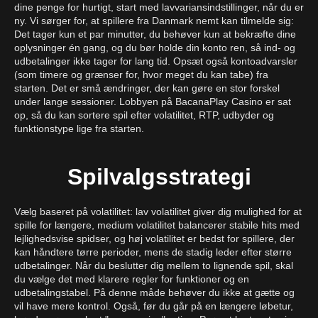
dine penge for hurtigt, start med lavvariansindstillinger, når du er
ny. Vi sørger for, at spillere fra Danmark nemt kan tilmelde sig:
Det tager kun et par minutter, du behøver kun at bekræfte dine
oplysninger én gang, og du bør holde din konto ren, så ind- og
udbetalinger ikke tager for lang tid. Opsæt også kontoadvarsler
(som timere og grænser for, hvor meget du kan tabe) fra
starten. Det er små ændringer, der kan gøre en stor forskel
under lange sessioner. Lobbyen på BacanaPlay Casino er sat
op, så du kan sortere spil efter volatilitet, RTP, udbyder og
funktionstype lige fra starten.
Spilvalgsstrategi
Vælg baseret på volatilitet: lav volatilitet giver dig mulighed for at
spille for længere, medium volatilitet balancerer stabile hits med
lejlighedsvise spidser, og høj volatilitet er bedst for spillere, der
kan håndtere tørre perioder, mens de stadig leder efter større
udbetalinger. Når du beslutter dig mellem to lignende spil, skal
du vælge det med klarere regler for funktioner og en
udbetalingstabel. På denne måde behøver du ikke at gætte og
vil have mere kontrol. Også, før du går på en længere løbetur,