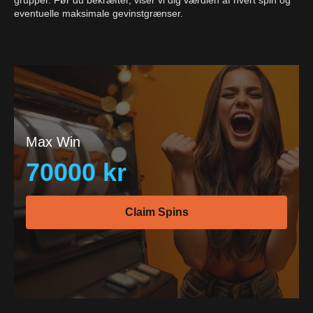
grupper. Før du bekræfter, viser vi dig værdien af hvert spin og
eventuelle maksimale gevinstgrænser.
Max Win
70000 kr
Claim Spins