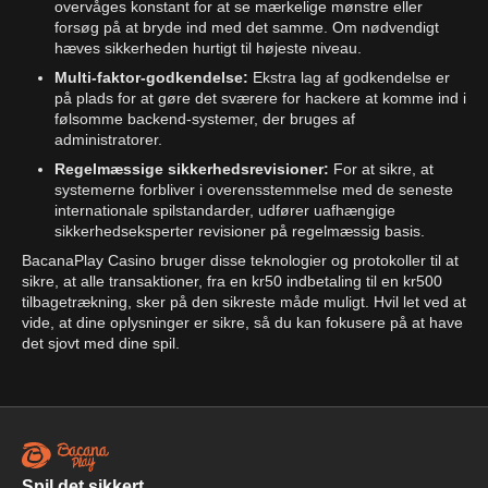
overvåges konstant for at se mærkelige mønstre eller
forsøg på at bryde ind med det samme. Om nødvendigt
hæves sikkerheden hurtigt til højeste niveau.
Multi-faktor-godkendelse:
Ekstra lag af godkendelse er
på plads for at gøre det sværere for hackere at komme ind i
følsomme backend-systemer, der bruges af
administratorer.
Regelmæssige sikkerhedsrevisioner:
For at sikre, at
systemerne forbliver i overensstemmelse med de seneste
internationale spilstandarder, udfører uafhængige
sikkerhedseksperter revisioner på regelmæssig basis.
BacanaPlay Casino bruger disse teknologier og protokoller til at
sikre, at alle transaktioner, fra en kr50 indbetaling til en kr500
tilbagetrækning, sker på den sikreste måde muligt. Hvil let ved at
vide, at dine oplysninger er sikre, så du kan fokusere på at have
det sjovt med dine spil.
Spil det sikkert