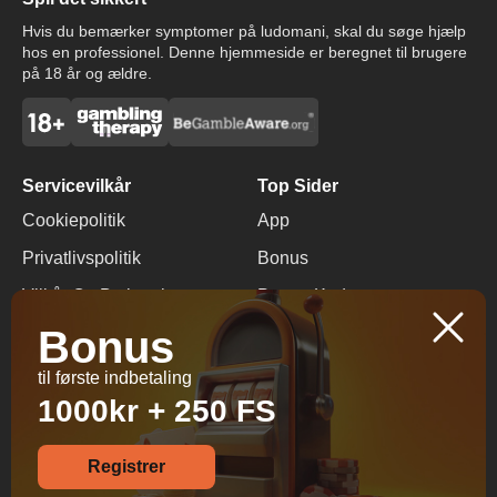
Hvis du bemærker symptomer på ludomani, skal du søge hjælp
hos en professionel. Denne hjemmeside er beregnet til brugere
på 18 år og ældre.
Servicevilkår
Top Sider
Cookiepolitik
App
Privatlivspolitik
Bonus
Vilkår Og Betingelser
Promo Kode
Bonus
Ansvarligt spil
Ingen indbetalingsbonus
til første indbetaling
Kontakter
1000kr + 250 FS
+4523456789
info@bacanaplaycasino.dk
Registrer
© 2026 All Rights