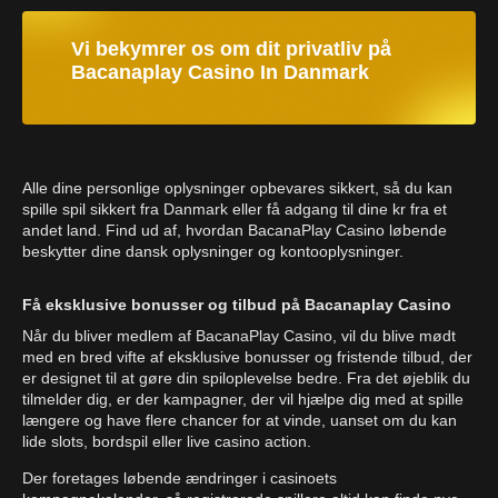
Vi bekymrer os om dit privatliv på
Bacanaplay Casino In Danmark
Alle dine personlige oplysninger opbevares sikkert, så du kan
spille spil sikkert fra Danmark eller få adgang til dine kr fra et
andet land. Find ud af, hvordan BacanaPlay Casino løbende
beskytter dine dansk oplysninger og kontooplysninger.
Få eksklusive bonusser og tilbud på Bacanaplay Casino
Når du bliver medlem af BacanaPlay Casino, vil du blive mødt
med en bred vifte af eksklusive bonusser og fristende tilbud, der
er designet til at gøre din spiloplevelse bedre. Fra det øjeblik du
tilmelder dig, er der kampagner, der vil hjælpe dig med at spille
længere og have flere chancer for at vinde, uanset om du kan
lide slots, bordspil eller live casino action.
Der foretages løbende ændringer i casinoets