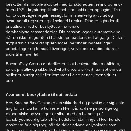
beskytter din mobile aktivitet med tofaktorautentisering og end-
to-end SSL-kryptering til alle mobiltransaktioner og logins. Din
konto overvåges regelmæssigt for mistænkelig aktivitet og
systemer til registrering af svindel i realtid. Dine rettigheder til
privatlivets fred er beskyttet af nationale
databeskyttelsesstandarder. Din session logger automatisk ud,
når du ikke bruger den til at stoppe uautoriseret adgang. Du kan
trygt administrere dit spillebudget, herunder indbetalinger,
udbetalinger og bonusaktiveringer, velvidende at dine data er
sikre til enhver tid.
BacanaPlay Casino er dedikeret til at beskytte dine mobildata,
så dit privatliv og sikkerhed vil altid være sikkert, uanset om du
spiller et hurtigt spil eller kommer til dine penge, mens du er
ude.
Avanceret beskyttelse til spillerdata
Hos BacanaPlay Casino er din sikkerhed og privatliv de vigtigste
ting for os. Du kan altid være sikker på, at dine personlige og
økonomiske oplysninger er sikre med en blanding af
banebrydende digitale sikkerhedsforanstaltninger. Hver kunde
ønsker at føle sig tryg, når de deler private oplysninger som
deres navn, adresse eller betalingsoplysninger, og vi sørger altid