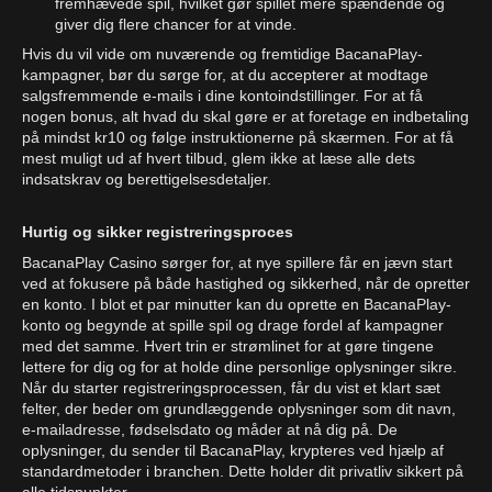
fremhævede spil, hvilket gør spillet mere spændende og
giver dig flere chancer for at vinde.
Hvis du vil vide om nuværende og fremtidige BacanaPlay-
kampagner, bør du sørge for, at du accepterer at modtage
salgsfremmende e-mails i dine kontoindstillinger. For at få
nogen bonus, alt hvad du skal gøre er at foretage en indbetaling
på mindst kr10 og følge instruktionerne på skærmen. For at få
mest muligt ud af hvert tilbud, glem ikke at læse alle dets
indsatskrav og berettigelsesdetaljer.
Hurtig og sikker registreringsproces
BacanaPlay Casino sørger for, at nye spillere får en jævn start
ved at fokusere på både hastighed og sikkerhed, når de opretter
en konto. I blot et par minutter kan du oprette en BacanaPlay-
konto og begynde at spille spil og drage fordel af kampagner
med det samme. Hvert trin er strømlinet for at gøre tingene
lettere for dig og for at holde dine personlige oplysninger sikre.
Når du starter registreringsprocessen, får du vist et klart sæt
felter, der beder om grundlæggende oplysninger som dit navn,
e-mailadresse, fødselsdato og måder at nå dig på. De
oplysninger, du sender til BacanaPlay, krypteres ved hjælp af
standardmetoder i branchen. Dette holder dit privatliv sikkert på
alle tidspunkter.