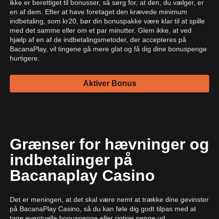
ikke er berettiget til bonusser, så sørg for, at den, du vælger, er
en af dem. Efter at have foretaget den krævede minimum
indbetaling, som kr20, bør din bonuspakke være klar til at spille
med det samme eller om et par minutter. Glem ikke, at ved
hjælp af en af de indbetalingsmetoder, der accepteres på
BacanaPlay, vil tingene gå mere glat og få dig dine bonuspenge
hurtigere.
Aktiver Bonus
Grænser for hævninger og
indbetalinger på
Bacanaplay Casino
Det er meningen, at det skal være nemt at trække dine gevinster
på BacanaPlay Casino, så du kan føle dig godt tilpas med at
tage eventuelle bonuspenge eller rigtige penge ud.