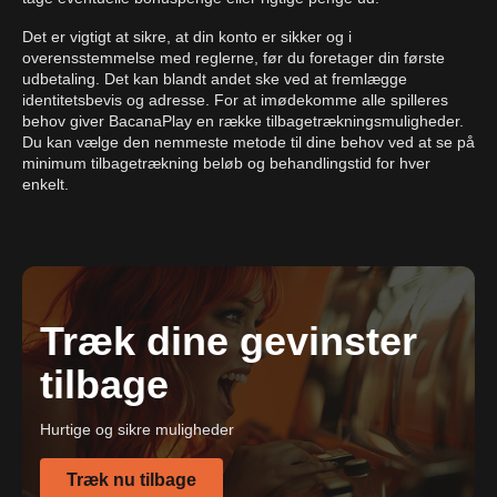
Det er vigtigt at sikre, at din konto er sikker og i
overensstemmelse med reglerne, før du foretager din første
udbetaling. Det kan blandt andet ske ved at fremlægge
identitetsbevis og adresse. For at imødekomme alle spilleres
behov giver BacanaPlay en række tilbagetrækningsmuligheder.
Du kan vælge den nemmeste metode til dine behov ved at se på
minimum tilbagetrækning beløb og behandlingstid for hver
enkelt.
Træk dine gevinster
tilbage
Hurtige og sikre muligheder
Træk nu tilbage