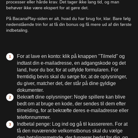
processer eller hårde krav. Det tager ikke lang tid, og man
behøver ikke være ekspert for at gøre det.
På BacanaPlay-siden er alt, hvad du har brug for, klar. Bare følg
nedenstående trin for at få din bonus og få mere ud af din første
indbetaling.
For at lave en konto: klik på knappen "Tilmeld" og
indtast din e-mailadresse, en adgangskode og det
land, hvor du bor, for at udfylde formularen. For
fremtidig bevis skal du sørge for, at de oplysninger,
du giver, matcher det, der står på dine gyldige
dokumenter.
Bekræft dine oplysninger: Nogle spillere kan blive
bedt om at bruge en kode, der sendes til dem efter
tilmelding, for at bekræfte deres e-mailadresse eller
telefonnummer.
Indbetal penge: Log ind og gå til kassereren. For at
få den nuværende velkomstbonus skal du vælge
den betalingsmetode, der fungerer bedst for dig, og