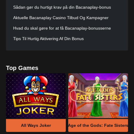
Sådan gør du hurtigt krav på din Bacanaplay-bonus
Aktuelle Bacanaplay Casino Tilbud Og Kampagner
Hvad du skal gøre for at få Bacanaplay-bonusserne
Tips Til Hurtig Aktivering Af Din Bonus
Grænser for hævninger og indbetalinger på Bacanaplay
Casino
Du kan hæve penge på følgende måder
Top Games
Bonus På Bacanaplay Casino
Bacanaplay Casino Bonus Typer
All Ways Joker
Age of the Gods: Fate Sisters