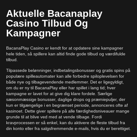
Aktuelle Bacanaplay
Casino Tilbud Og
Kampagner
BacanaPlay Casino er kendt for at opdatere sine kampagner
hele tiden, så spillere kan altid finde gode tilbud og værdifulde
tilbud.
Tilpassede belønninger, indbetalingsbonusser og gratis spins på
populære spilleautomater kan alle forbedre spiloplevelsen for
både nye og tilbagevendende medlemmer. Det er ligegyldigt,
om du er ny til BacanaPlay eller har spillet i lang tid; hver
kampagne er lavet for at give dig klare fordele. Særlige
sæsonmæssige bonusser, daglige drops og præmiepuljer, der
kun er tilgængelige i en begrænset periode, annonceres ofte af
kasinoet. Dette giver spillere på alle færdighedsniveauer mange
grunde til at blive ved med at vende tilbage. Fordi
kravprocessen er så enkel, kan du aktivere de fleste tilbud fra
din konto eller fra salgsfremmende e-mails, hvis du er berettiget.