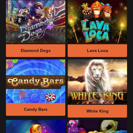
Diamond Dogs
Lava Loca
Candy Bars
White King