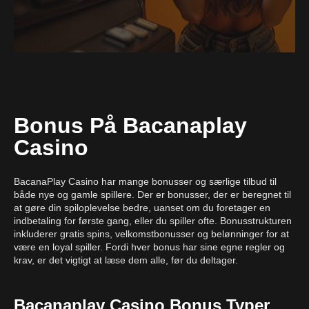
Bonus På Bacanaplay
Casino
BacanaPlay Casino har mange bonusser og særlige tilbud til
både nye og gamle spillere. Der er bonusser, der er beregnet til
at gøre din spiloplevelse bedre, uanset om du foretager en
indbetaling for første gang, eller du spiller ofte. Bonusstrukturen
inkluderer gratis spins, velkomstbonusser og belønninger for at
være en loyal spiller. Fordi hver bonus har sine egne regler og
krav, er det vigtigt at læse dem alle, før du deltager.
Bacanaplay Casino Bonus Typer