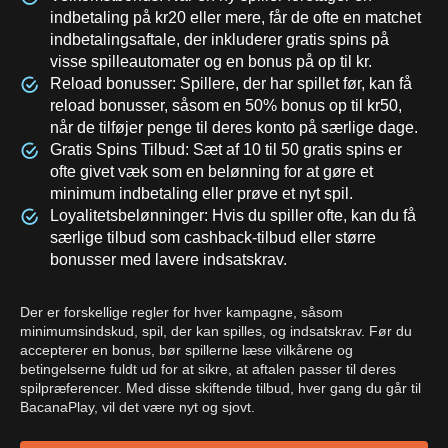
indbetaling på kr20 eller mere, får de ofte en matchet
indbetalingsaftale, der inkluderer gratis spins på
visse spilleautomater og en bonus på op til kr.
Reload bonusser: Spillere, der har spillet før, kan få
reload bonusser, såsom en 50% bonus op til kr50,
når de tilføjer penge til deres konto på særlige dage.
Gratis Spins Tilbud: Sæt af 10 til 50 gratis spins er
ofte givet væk som en belønning for at gøre et
minimum indbetaling eller prøve et nyt spil.
Loyalitetsbelønninger: Hvis du spiller ofte, kan du få
særlige tilbud som cashback-tilbud eller større
bonusser med lavere indsatskrav.
Der er forskellige regler for hver kampagne, såsom
minimumsindskud, spil, der kan spilles, og indsatskrav. Før du
accepterer en bonus, bør spillerne læse vilkårene og
betingelserne fuldt ud for at sikre, at aftalen passer til deres
spilpræferencer. Med disse skiftende tilbud, hver gang du går til
BacanaPlay, vil det være nyt og sjovt.