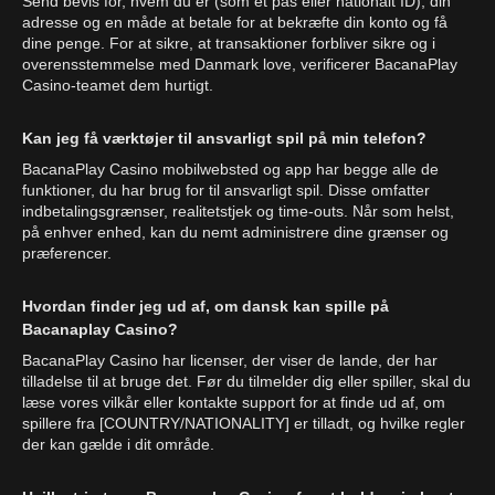
Send bevis for, hvem du er (som et pas eller nationalt ID), din
adresse og en måde at betale for at bekræfte din konto og få
dine penge. For at sikre, at transaktioner forbliver sikre og i
overensstemmelse med Danmark love, verificerer BacanaPlay
Casino-teamet dem hurtigt.
Kan jeg få værktøjer til ansvarligt spil på min telefon?
BacanaPlay Casino mobilwebsted og app har begge alle de
funktioner, du har brug for til ansvarligt spil. Disse omfatter
indbetalingsgrænser, realitetstjek og time-outs. Når som helst,
på enhver enhed, kan du nemt administrere dine grænser og
præferencer.
Hvordan finder jeg ud af, om dansk kan spille på
Bacanaplay Casino?
BacanaPlay Casino har licenser, der viser de lande, der har
tilladelse til at bruge det. Før du tilmelder dig eller spiller, skal du
læse vores vilkår eller kontakte support for at finde ud af, om
spillere fra [COUNTRY/NATIONALITY] er tilladt, og hvilke regler
der kan gælde i dit område.