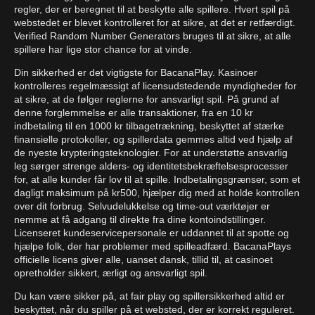
regler, der er beregnet til at beskytte alle spillere. Hvert spil på
webstedet er blevet kontrolleret for at sikre, at det er retfærdigt.
Verified Random Number Generators bruges til at sikre, at alle
spillere har lige stor chance for at vinde.
Din sikkerhed er det vigtigste for BacanaPlay. Kasinoer
kontrolleres regelmæssigt af licensudstedende myndigheder for
at sikre, at de følger reglerne for ansvarligt spil. På grund af
denne forglemmelse er alle transaktioner, fra en 10 kr
indbetaling til en 1000 kr tilbagetrækning, beskyttet af stærke
finansielle protokoller, og spillerdata gemmes altid ved hjælp af
de nyeste krypteringsteknologier. For at understøtte ansvarlig
leg sørger strenge alders- og identitetsbekræftelsesprocesser
for, at alle kunder får lov til at spille. Indbetalingsgrænser, som et
dagligt maksimum på kr500, hjælper dig med at holde kontrollen
over dit forbrug. Selvudelukkelse og time-out værktøjer er
nemme at få adgang til direkte fra dine kontoindstillinger.
Licenseret kundeservicepersonale er uddannet til at spotte og
hjælpe folk, der har problemer med spilleadfærd. BacanaPlays
officielle licens giver alle, uanset dansk, tillid til, at casinoet
opretholder sikkert, ærligt og ansvarligt spil.
Du kan være sikker på, at fair play og spillersikkerhed altid er
beskyttet, når du spiller på et websted, der er korrekt reguleret.