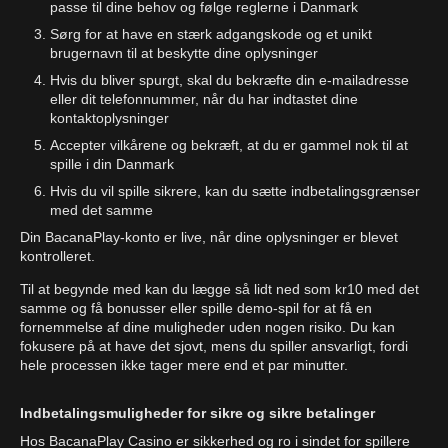
passe til dine behov og følge reglerne i Danmark
Sørg for at have en stærk adgangskode og et unikt
brugernavn til at beskytte dine oplysninger
Hvis du bliver spurgt, skal du bekræfte din e-mailadresse
eller dit telefonnummer, når du har indtastet dine
kontaktoplysninger
Accepter vilkårene og bekræft, at du er gammel nok til at
spille i din Danmark
Hvis du vil spille sikrere, kan du sætte indbetalingsgrænser
med det samme
Din BacanaPlay-konto er live, når dine oplysninger er blevet
kontrolleret.
Til at begynde med kan du lægge så lidt ned som kr10 med det
samme og få bonusser eller spille demo-spil for at få en
fornemmelse af dine muligheder uden nogen risiko. Du kan
fokusere på at have det sjovt, mens du spiller ansvarligt, fordi
hele processen ikke tager mere end et par minutter.
Indbetalingsmuligheder for sikre og sikre betalinger
Hos BacanaPlay Casino er sikkerhed og ro i sindet for spillere