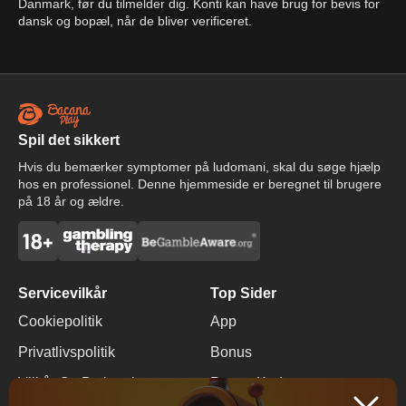
Danmark, før du tilmelder dig. Konti kan have brug for bevis for
dansk og bopæl, når de bliver verificeret.
Spil det sikkert
Hvis du bemærker symptomer på ludomani, skal du søge hjælp
hos en professionel. Denne hjemmeside er beregnet til brugere
på 18 år og ældre.
Servicevilkår
Top Sider
Cookiepolitik
App
Privatlivspolitik
Bonus
Vilkår Og Betingelser
Promo Kode