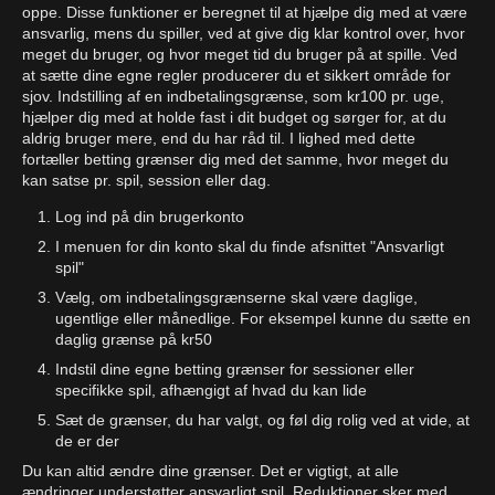
oppe. Disse funktioner er beregnet til at hjælpe dig med at være
ansvarlig, mens du spiller, ved at give dig klar kontrol over, hvor
meget du bruger, og hvor meget tid du bruger på at spille. Ved
at sætte dine egne regler producerer du et sikkert område for
sjov. Indstilling af en indbetalingsgrænse, som kr100 pr. uge,
hjælper dig med at holde fast i dit budget og sørger for, at du
aldrig bruger mere, end du har råd til. I lighed med dette
fortæller betting grænser dig med det samme, hvor meget du
kan satse pr. spil, session eller dag.
Log ind på din brugerkonto
I menuen for din konto skal du finde afsnittet "Ansvarligt
spil"
Vælg, om indbetalingsgrænserne skal være daglige,
ugentlige eller månedlige. For eksempel kunne du sætte en
daglig grænse på kr50
Indstil dine egne betting grænser for sessioner eller
specifikke spil, afhængigt af hvad du kan lide
Sæt de grænser, du har valgt, og føl dig rolig ved at vide, at
de er der
Du kan altid ændre dine grænser. Det er vigtigt, at alle
ændringer understøtter ansvarligt spil. Reduktioner sker med