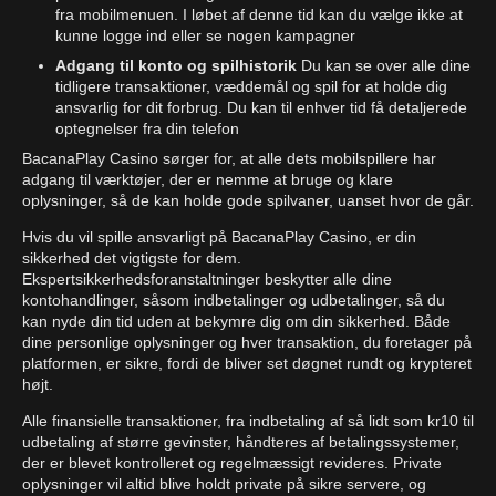
fra mobilmenuen. I løbet af denne tid kan du vælge ikke at
kunne logge ind eller se nogen kampagner
Adgang til konto og spilhistorik
Du kan se over alle dine
tidligere transaktioner, væddemål og spil for at holde dig
ansvarlig for dit forbrug. Du kan til enhver tid få detaljerede
optegnelser fra din telefon
BacanaPlay Casino sørger for, at alle dets mobilspillere har
adgang til værktøjer, der er nemme at bruge og klare
oplysninger, så de kan holde gode spilvaner, uanset hvor de går.
Hvis du vil spille ansvarligt på BacanaPlay Casino, er din
sikkerhed det vigtigste for dem.
Ekspertsikkerhedsforanstaltninger beskytter alle dine
kontohandlinger, såsom indbetalinger og udbetalinger, så du
kan nyde din tid uden at bekymre dig om din sikkerhed. Både
dine personlige oplysninger og hver transaktion, du foretager på
platformen, er sikre, fordi de bliver set døgnet rundt og krypteret
højt.
Alle finansielle transaktioner, fra indbetaling af så lidt som kr10 til
udbetaling af større gevinster, håndteres af betalingssystemer,
der er blevet kontrolleret og regelmæssigt revideres. Private
oplysninger vil altid blive holdt private på sikre servere, og