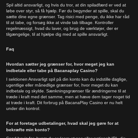
Spil altid ansvarligt, og hvis du tror, at din spiladfærd er ved at
løbe over styr, så få hjælp. Før du begynder at spille, skal du
sætte dine egne grænser. Tag risici med penge, du ikke har råd
til at tabe, og forsøg ikke at vinde tab tilbage. Kontroller
regelmæssigt, hvad du laver, og brug de værktøjer, der er
tilgængelige, til at hjælpe dig med at spille ansvarligt.
Faq
Hvordan sætter jeg grænser for, hvor meget jeg kan
indbetale eller tabe på Bacanaplay Casino?
I sektionen Ansvarligt spil på din konto kan du indstille daglige,
ugentlige eller månedlige grænser for, hvor meget du kan
indbetale og skylde. Sænkningsgrænser får ændringerne til at
træde i kraft med det samme, men at hæve dem tager noget tid
at træde i kraft. Dit forbrug på BacanaPlay Casino er nu helt
under din kontrol.
For at foretage udbetalinger, hvad skal jeg gøre for at
bekræfte min konto?