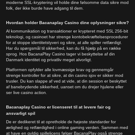
moderne SSL-kryptering vil holde dine følsomme data sikre mod
folk, der ikke burde have adgang til dem.
Hvordan holder Bacanaplay Casino dine oplysninger sikre?
Al kommunikation og transaktioner er krypteret med SSL 256-bit
teknologi, og casinoet har strenge kontobekræftelsesprocedurer
for at stoppe identitetstyveri og sikre, at alle spiller retfærdigt.
Har du spørgsmål til sikkerhed, kan du få hjælp på en række
sprog. Hos BacanaPlay Casino tager vi beskyttelse af din
Danmark identitet og privatliv meget alvorligt.
Platformen opfylder alle lovmæssige krav og gennemgår
strenge kontroller for at sikre, at din casino sjov er sikker mod
trusler. Du kan slappe af ved at vide, at din session er beskyttet
af banebrydende sikkerhed, uanset om du drejer hjulene eller
ser live casino action.
Bacanaplay Casino er licenseret til at levere fair og
ansvarligt spil
De er dedikeret til at opretholde de højeste standarder for
ærlighed og retfærdighed i online gaming verden. Sammen med
at have en gyldig spillelicens følger BacanaPlay også strenge