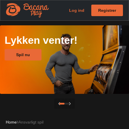
Log ind
Registrer
Lykken venter!
Spil nu
Home
Ansvarligt spil