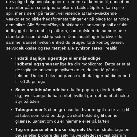
de vigtige betjeningsknapper er nemme at komme til, uanset om
du spiller på en smartphone eller en tablet. Spillere kan spille
spil, mens de er på farten, vel vidende at tankevækkende
værktøjer og sikkerhedsforanstaltninger er på plads for at holde
dem sikre. Alle BacanaPlays funktioner til ansvarligt spil er fuldt
indbygget i den mobile platform, som opfylder de samme høje
standarder som desktop-siden. Dine indstillinger forbliver de
samme, uanset hvilken enhed du bruger, fordi kontogrænser,
selvudelukkelse og realitetstjek alle synkroniseres i realtid.
Indstil daglige, ugentlige eller månedlige
indbetalingsgrænser
lige fra din mobilkonto. Dette er et af
de vigtigste ansvarlige spilværktøjer, du kan få på din
telefon. Du kan f.eks. begrænse indbetalinger på din enhed
til kr100 pr. uge
Sessionstidspåmindelser
du får pop-ups, der fortæller
dig, hvor længe du har spillet, hvilket gør det nemt at holde
styr på tiden
Tabsgrænser
Sæt en grænse for, hvor meget du er villig til
at tabe, som kr50 pr. dag. Du skal holde dig til denne
grænse, uanset om du er hjemme eller på farten
Tag en pause eller bloker dig selv
Du kan straks tage en
pause eller blokere dig selv fra webstedet i et vist tidsrum