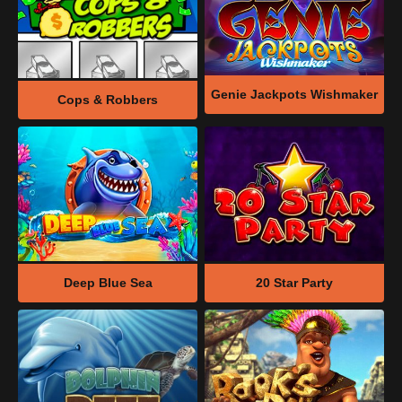
Genie Jackpots Wishmaker
Cops & Robbers
Deep Blue Sea
20 Star Party