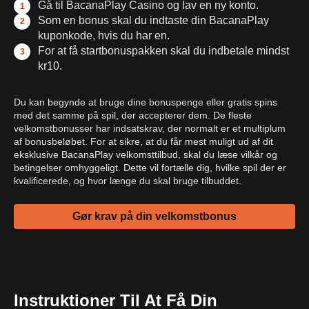
Gå til BacanaPlay Casino og lav en ny konto.
Som en bonus skal du indtaste din BacanaPlay
kuponkode, hvis du har en.
For at få startbonuspakken skal du indbetale mindst
kr10.
Du kan begynde at bruge dine bonuspenge eller gratis spins
med det samme på spil, der accepterer dem. De fleste
velkomstbonusser har indsatskrav, der normalt er et multiplum
af bonusbeløbet. For at sikre, at du får mest muligt ud af dit
eksklusive BacanaPlay velkomsttilbud, skal du læse vilkår og
betingelser omhyggeligt. Dette vil fortælle dig, hvilke spil der er
kvalificerede, og hvor længe du skal bruge tilbuddet.
Gør krav på din velkomstbonus
Instruktioner Til At Få Din