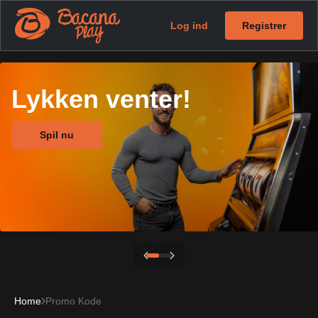
Log ind
Registrer
Lykken venter!
Spil nu
Home
Promo Kode