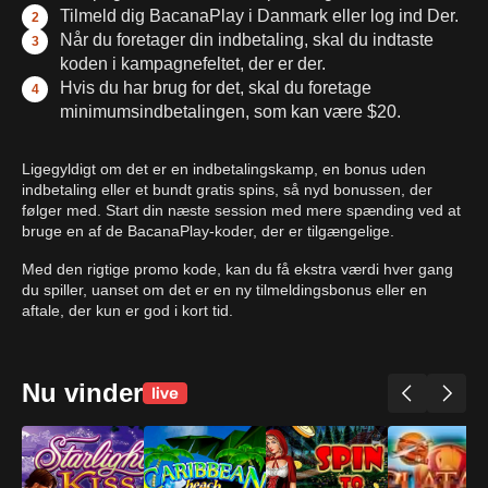
Tilmeld dig BacanaPlay i Danmark eller log ind Der.
Når du foretager din indbetaling, skal du indtaste
koden i kampagnefeltet, der er der.
Hvis du har brug for det, skal du foretage
minimumsindbetalingen, som kan være $20.
Ligegyldigt om det er en indbetalingskamp, en bonus uden
indbetaling eller et bundt gratis spins, så nyd bonussen, der
følger med. Start din næste session med mere spænding ved at
bruge en af de BacanaPlay-koder, der er tilgængelige.
Med den rigtige promo kode, kan du få ekstra værdi hver gang
du spiller, uanset om det er en ny tilmeldingsbonus eller en
aftale, der kun er god i kort tid.
Nu vinder