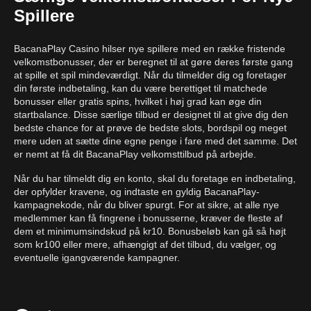
Spillere
BacanaPlay Casino hilser nye spillere med en række fristende
velkomstbonusser, der er beregnet til at gøre deres første gang
at spille et spil mindeværdigt. Når du tilmelder dig og foretager
din første indbetaling, kan du være berettiget til matchede
bonusser eller gratis spins, hvilket i høj grad kan øge din
startbalance. Disse særlige tilbud er designet til at give dig den
bedste chance for at prøve de bedste slots, bordspil og meget
mere uden at sætte dine egne penge i fare med det samme. Det
er nemt at få dit BacanaPlay velkomsttilbud på arbejde.
Når du har tilmeldt dig en konto, skal du foretage en indbetaling,
der opfylder kravene, og indtaste en gyldig BacanaPlay-
kampagnekode, når du bliver spurgt. For at sikre, at alle nye
medlemmer kan få fingrene i bonusserne, kræver de fleste af
dem et minimumsindskud på kr10. Bonusbeløb kan gå så højt
som kr100 eller mere, afhængigt af det tilbud, du vælger, og
eventuelle igangværende kampagner.