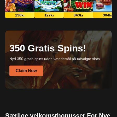
130kr
127kr
343kr
304kr
350 Gratis Spins!
Nyd 350 gratis spins uden væddemål på udvalgte slots.
Claim Now
Særlige velkomstbonusser For Nye