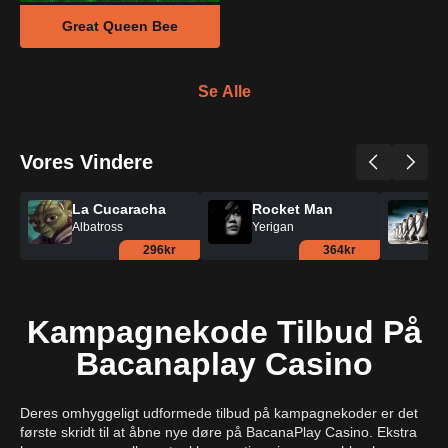
Great Queen Bee
Se Alle
Vores Vindere
La Cucaracha
Rocket Man
S
Albatross
Yerigan
Ri
296kr
364kr
Kampagnekode Tilbud På
Bacanaplay Casino
Deres omhyggeligt udformede tilbud på kampagnekoder er det
første skridt til at åbne nye døre på BacanaPlay Casino. Ekstra