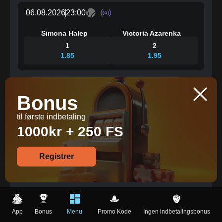
06.08.2026
23:00
Simona Halep
Victoria Azarenka
1
2
1.85
1.95
06.08.2026
23:30
Bonus
Southampton
Brighton & Hove Albion
til første indbetaling
1
X
2
1000kr + 250 FS
2.4
4.6
2.6
Registrer
1
2
3
4
Next
Se Mere
App
Bonus
Menu
Promo Kode
Ingen indbetalingsbonus