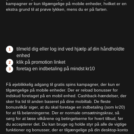
kampagner er kun tilgængelige på mobile enheder, hvilket er en
ekstra grund til at prøve lykken, mens du er på farten.
tilmeld dig eller log ind ved hjælp af din håndholdte
enhed
klik på promotion linket
foretag en indbetaling på mindst kr10
Få øjeblikkelig adgang til gratis spins kampagner, der kun er
tilgængelige på mobile enheder. Der er reload bonusser for
indskud foretaget på en mobil enhed. Cashback-hændelser, der
sker fra tid til anden baseret på dine mobiltab. De fleste
bonusvilkår siger, at du skal foretage en indbetaling (som kr20)
for at få belønningerne. Der er normale omsætningskrav, så
sørg for at læse vilkårene og betingelserne for hvert tilbud, før
du accepterer det. Du kan bruge og holde styr på alle de vigtige
funktioner og bonusser, der er tilgængelige på din desktop-konto