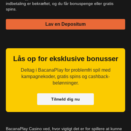
indbetaling er bekræftet, og du får bonuspenge eller gratis
spins.
Lav en Depositum
Lås op for eksklusive bonusser
Deltag i BacanaPlay for problemfri spil med
kampagnekoder, gratis spins og cashback-
belønninger.
Tilmeld dig nu
BacanaPlay Casino ved, hvor vigtigt det er for spillere at kunne