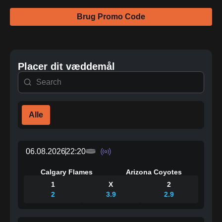
Brug Promo Code
Placer dit væddemål
Alle
06.08.2026
22:20
Calgary Flames
Arizona Coyotes
1
X
2
2
3.9
2.9