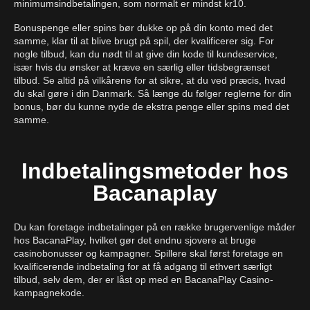
minimumsindbetalingen, som normalt er mindst kr10.
Bonuspenge eller spins bør dukke op på din konto med det
samme, klar til at blive brugt på spil, der kvalificerer sig. For
nogle tilbud, kan du nødt til at give din kode til kundeservice,
især hvis du ønsker at kræve en særlig eller tidsbegrænset
tilbud. Se altid på vilkårene for at sikre, at du ved præcis, hvad
du skal gøre i din Danmark. Så længe du følger reglerne for din
bonus, bør du kunne nyde de ekstra penge eller spins med det
samme.
Indbetalingsmetoder hos
Bacanaplay
Du kan foretage indbetalinger på en række brugervenlige måder
hos BacanaPlay, hvilket gør det endnu sjovere at bruge
casinobonusser og kampagner. Spillere skal først foretage en
kvalificerende indbetaling for at få adgang til ethvert særligt
tilbud, selv dem, der er låst op med en BacanaPlay Casino-
kampagnekode.